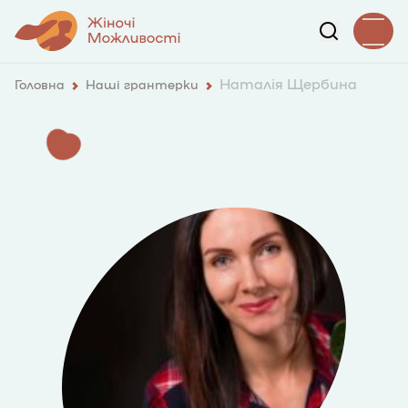
Наталія Щербина
Головна
Наші грантерки
3398