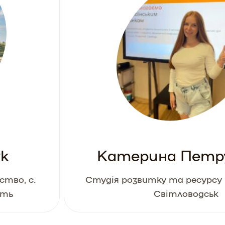
к
Катерина Петр
ство, с.
Студія розвитку та ресурсу 
сть
Світловодськ