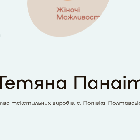
Тетяна Панаі
во текстильних виробів, с. Попівка, Полтавсь