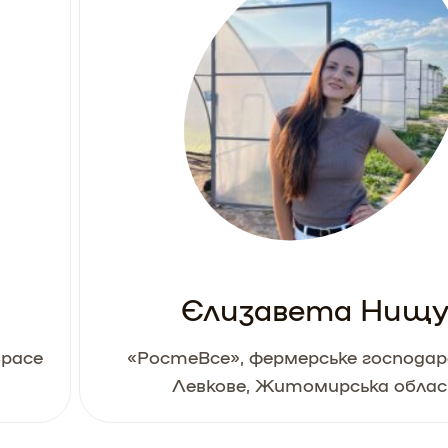
Єлизавета Нищу
Space
«РостеВсе», фермерське господар
Левкове, Житомирська обла