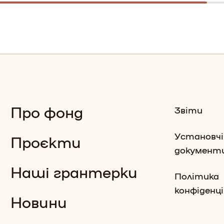
Про фонд
Звіти
Установчі
Проєкти
документ
Наші грантерки
Політика
конфіденц
Новини