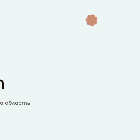
т
ка область