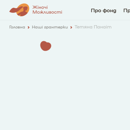
Про фонд
П
Тетяна Панаіт
Головна
Наші грантерки