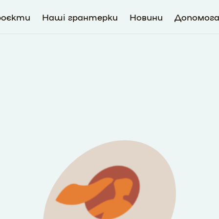
роєкти
Наші грантерки
Новини
Допомог
3424