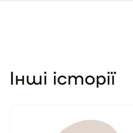
Інші історії
3523