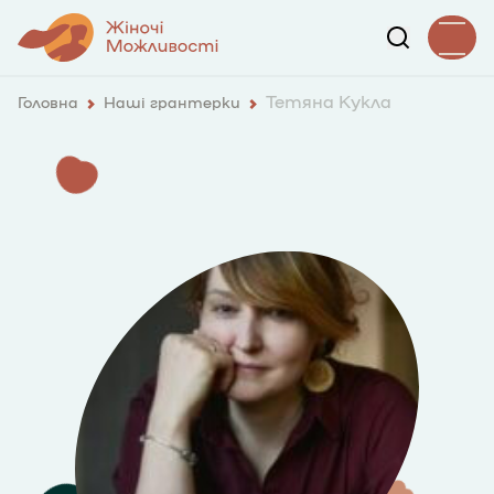
Тетяна Кукла
Головна
Наші грантерки
3422