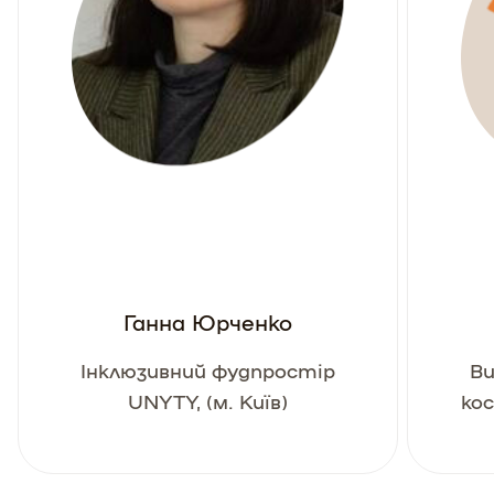
Ганна Юрченко
Інклюзивний фудпростір
Ви
UNYTY, (м. Київ)
ко